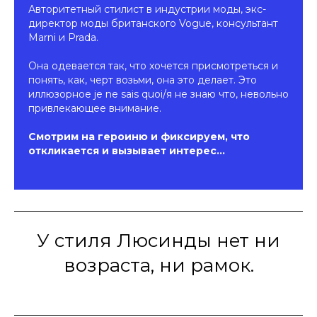
Авторитетный стилист в индустрии моды, экс-
директор моды британского Vogue, консультант
Marni и Prada.
Она одевается так, что хочется присмотреться и
понять, как, черт возьми, она это делает. Это
иллюзорное
je ne sais quoi
/я не знаю что, невольно
привлекающее внимание.
Смотрим на героиню и фиксируем, что
откликается и вызывает интерес...
У стиля Люсинды нет ни
возраста, ни рамок.