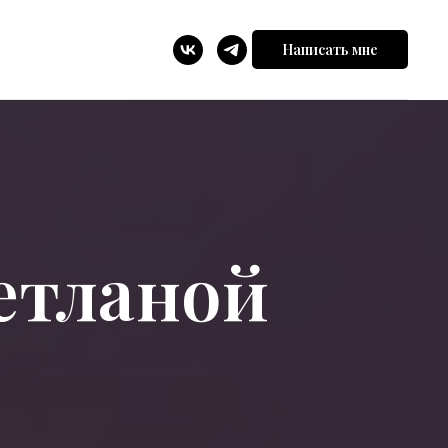
Написать мне
етланой