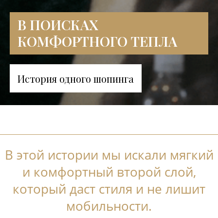
В ПОИСКАХ
КОМФОРТНОГО ТЕПЛА
История одного шопинга
В этой истории мы искали мягкий
и комфортный второй слой,
который даст стиля и не лишит
мобильности.